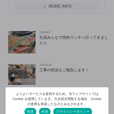
MORE INFO
2026/6/9
社員みんなで焼肉ランチへ行ってきまし
た☆
2026/5/29
工事の状況をご報告します！
よりよいサービスを提供するため、当ウェブサイトでは
2026/5/14
Cookie を使用しています。引き続き閲覧する場合、Cookie
【地域のお店に感謝】愛されたカレー屋
の使用を承諾したものとみなされます。
さん
同意
拒否
プライバシーポリシー