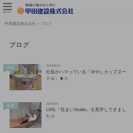
MENU
甲田建設株式会社
>
ブログ
ブログ
2026/8/10
新着
社長がハマっている「冷やしカップヌー
ドル」★☆
2026/8/5
新着
LIXIL「住まいStudio」を見学してきまし
た☆