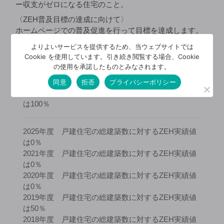
ー収支がゼロになる住宅のこと。
〈ZEH普及目標の達成に向けて〉
ホームページでの普及促進を行って目標を達成します。
よりよいサービスを提供するため、当ウェブサイトでは
甲田建設株式会社の
Cookie を使用しています。引き続き閲覧する場合、Cookie
の使用を承諾したものとみなされます。
ZEH普及実績と今後の目標
同意
拒否
プライバシーポリシー
2030年度 戸建住宅の総建築数に対するZEH目標値
は100％
2025年度 戸建住宅の総建築数に対するZEH実績値
は0％
2021年度 戸建住宅の総建築数に対するZEH実績値
は0％
2020年度 戸建住宅の総建築数に対するZEH実績値
は0％
2019年度 戸建住宅の総建築数に対するZEH実績値
は50％
2018年度 戸建住宅の総建築数に対するZEH実績値