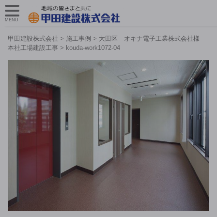
MENU
甲田建設株式会社
>
施工事例
>
大田区 オキナ電子工業株式会社様
本社工場建設工事
>
kouda-work1072-04