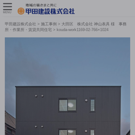
MENU
甲田建設株式会社
>
施工事例
>
大田区 株式会社 神山表具 様 事務
所・作業所・賃貸共同住宅
>
kouda-work1169-02-766×1024