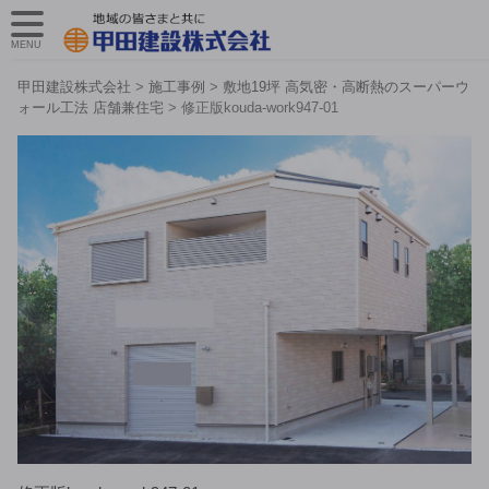
MENU
甲田建設株式会社
>
施工事例
>
敷地19坪 高気密・高断熱のスーパーウ
ォール工法 店舗兼住宅
>
修正版kouda-work947-01