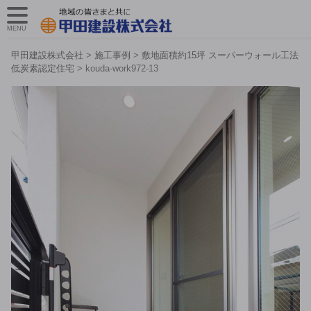
MENU
甲田建設株式会社
>
施工事例
>
敷地面積約15坪 スーパーウォール工法
低炭素認定住宅
>
kouda-work972-13