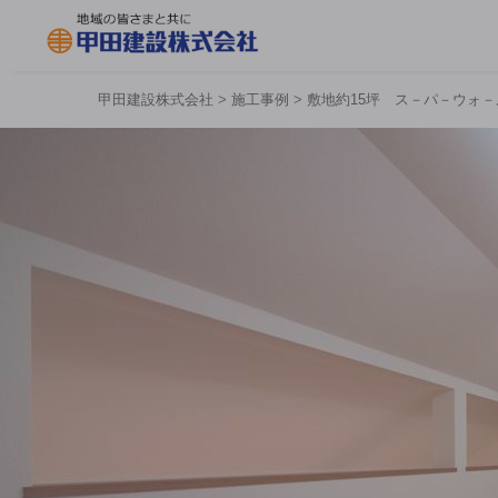
甲田建設株式会社
>
施工事例
>
敷地約15坪 ス－パ－ウォ