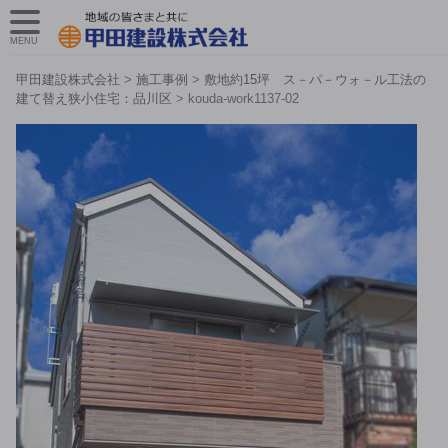
MENU
甲田建設株式会社
>
施工事例
>
敷地約15坪 ス－パ－ウォ－ル工法の
建て替え狭小住宅：品川区
>
kouda-work1137-02