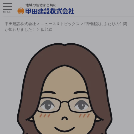
MENU
甲田建設株式会社
>
ニュース＆トピックス
>
甲田建設にふたりの仲間
が加わりました！
>
似顔絵